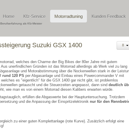
Home
Kfz-Service
Motorradtuning
Kunden Feedback
 Berufserfahrung als Kfz-Meister
ssteigerung Suzuki GSX 1400
motorrad, welches den Charme der Big Bikes der 80er Jahre mit gutem
 Aus unerfindlichen Gründen ist das Motorrad allerdings ab Werk viel zu lang
 Abgasanlage und Motorabstimmung über die Nockenwellen stark in der Leistu
uf
rund 120 PS
per Abgasanlage und Einbau eines Powercommander V mit
elches es "eigentlich" für die GSX 1400 gar nicht gibt, ist problemlos
ckenwellen getauscht und die Steuerzeiten angepasst, dann sind
deutlich üb
t, wie man es von einem Motorrad diesen Kalibers erwarten würde.
ltagstauglich, erfüllen die Abgaswerte bei der Hauptuntersuchung. Trotzdem
ersetzung und die Anpassung der Einspritzelektronik
nur für den Rennbetri
rgleich zu einer guten Komplettanlage (rote Kurve). Zusätzlich erfolgt eine
kg!