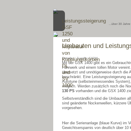
Leistungssteigerung
...über 30 Jahre
GSF
1250
und
Umbauten und Leistung
Reparatur
von
Details:
| Zugriffe: 51788
Kupplungskörben
Mit der GSX 1400 gibt es ein Gebraucht
DL
Fahrwerk und einem tollen Motor vereint.
und
übersetzt und unnötigerweise durch die
beschränkt. Eine Leistungssteigerung a
SV
Autotune (selbsteinmessendes System), w
1000
möglich. Werden zusätzlich noch die No
130 PS
vorhanden und die GSX 1400 zieh
Selbstverständlich sind die Umbauten al
sind geänderte Nockenwellen, kürzere Üb
vorgesehen.
Hier die Serienanlage (blaue Kurve) im Ve
Gewichtsersparnis von deutlich über 10 