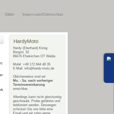
Bilder
Impressum/Datenschutz
HardyMoto
Hardy (Eberhard) König
Bergstr. 32
86676 Ehekirchen OT Walda
ng
Mobil: +49 172 844 48 35
E-Mail:
info@hardy-moto.de
er
Üblicherweise sind wir
Mo. - Sa. nach vorheriger
Terminvereinbarung
erreichbar.
eb
Allerdings kann nicht gleichzeitig
geschraubt, Probe gefahren und
telefoniert werden. Deswegen
schicken Sie uns bitte eine
Email und wir rufen gerne