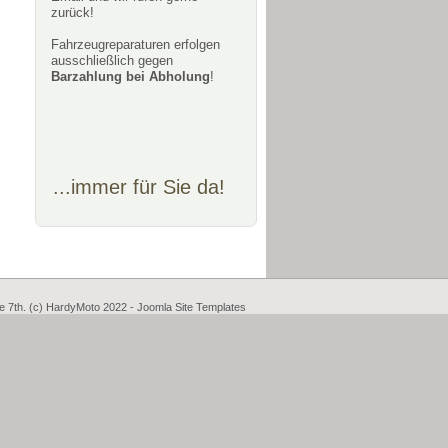
zurück!
Fahrzeugreparaturen erfolgen
ausschließlich gegen
Barzahlung bei Abholung
!
...immer für Sie da!
he 7th. (c) HardyMoto 2022 -
Joomla Site Templates