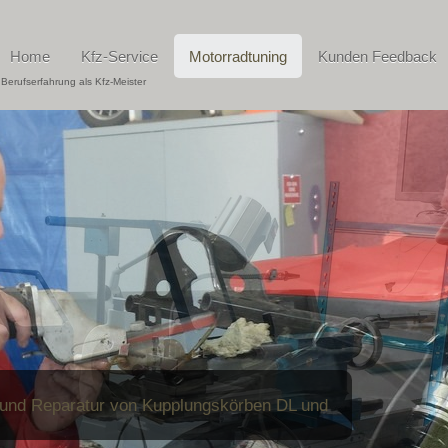
Home
Kfz-Service
Motorradtuning
Kunden Feedback
 Berufserfahrung als Kfz-Meister
 und Reparatur von Kupplungskörben DL und